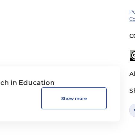
Pu
Co
C
A
rch in Education
S
Show more