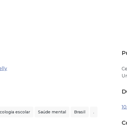
P
elly
Ce
Un
D
10
cologia escolar
Saúde mental
Brasil
.
C