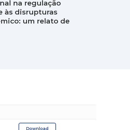
onal na regulação
 às disrupturas
êmico: um relato de
Download