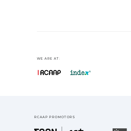
WE ARE AT:
RCAAP PROMOTORS
Fundação pa