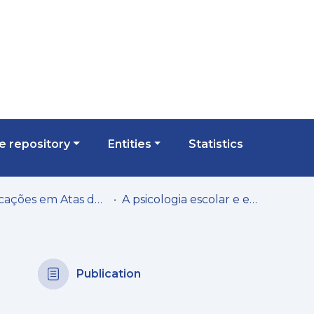
 repository
Entities
Statistics
Publicações em Atas de Congressos/Conferências, etc.
A psicologia escolar e educacional na regulação emocional de estudantes frente às disrupturas psicossociais no período pandêmico: um relato de experiência
Publication