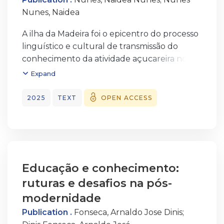
Nunes, Naidea
A ilha da Madeira foi o epicentro do processo
linguístico e cultural de transmissão do
conhecimento da atividade açucareira no
Atlântico. A partir do século XV, a Madeira,
Expand
as Canárias, o Brasil e a América espanhola
são lugares de interconexões, diálogos e
2025
TEXT
OPEN ACCESS
trocas
linguísticas e culturais à volta do açúcar.
Muitos dos termos da cultura açucareira
regista dos como brasileirismos nos
dicionários da língua portuguesa do Brasil e
Educação e conhecimento:
de Portugal
ruturas e desafios na pós-
são, na verdade, madeirensismos
disseminados nos dois lados do Atlântico.
modernidade
Posto isto,
Publication .
Fonseca, Arnaldo Jose Dinis
;
pretende-se comparar alguns termos da