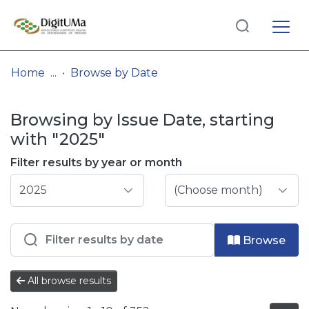
Log
(current)
In
Home
Browse by Date
Communities
Browsing by Issue Date, starting
& Collections
with "2025"
Browse repository
Filter results by year or month
Entities
Browse
All browse results