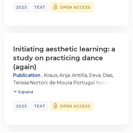
2025
TEXT
OPEN ACCESS
Initiating aesthetic learning: a
study on practicing dance
(again)
Publication .
Kraus, Anja
;
Antilla, Eeva
;
Dias,
Teresa Norton
;
de Moura Portugal Norton
Dias, Teresa Maria
Expand
2025
TEXT
OPEN ACCESS