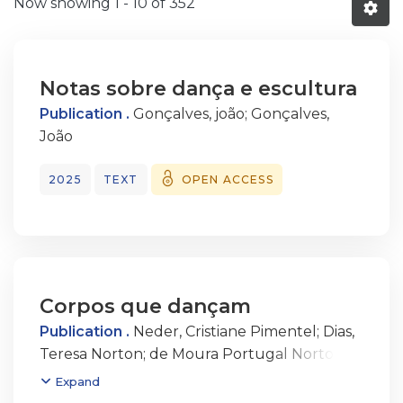
Now showing
1 - 10 of 352
Notas sobre dança e escultura
Publication .
Gonçalves, joão
;
Gonçalves,
João
2025
TEXT
OPEN ACCESS
Corpos que dançam
Publication .
Neder, Cristiane Pimentel
;
Dias,
Teresa Norton
;
de Moura Portugal Norton
Dias, Teresa Maria
Expand