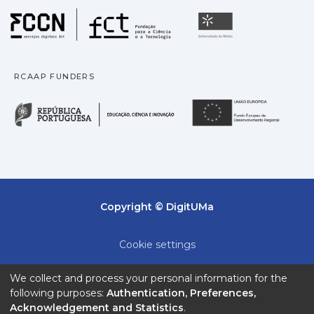
Fundação para a Ciência
Universidade
RCAAP FUNDERS
República Portuguesa · M
União
Copyright © DigitUMa
Cookie settings
Privacy policy
We collect and process your personal information for the
following purposes:
Authentication, Preferences,
End User Agreement
Acknowledgement and Statistics
.