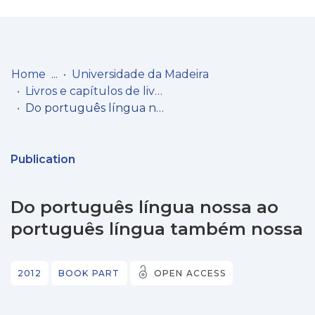
Log
(current)
In
Home
Universidade da Madeira
Livros e capítulos de livros
Communities
Do português língua nossa ao português língua também nossa
& Collections
Browse repository
Publication
Entities
Do português língua nossa ao
Statistics
português língua também nossa
2012
BOOK PART
OPEN ACCESS