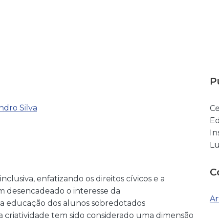
P
ndro Silva
Ce
Ed
In
Lu
C
lusiva, enfatizando os direitos cívicos e a
em desencadeado o interesse da
Ar
 a educação dos alunos sobredotados
o da criatividade tem sido considerado uma dimensão