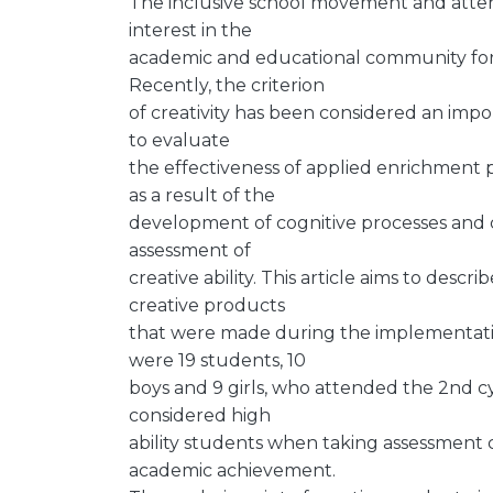
The inclusive school movement and attent
interest in the
academic and educational community for 
Recently, the criterion
of creativity has been considered an import
to evaluate
the effectiveness of applied enrichment 
as a result of the
development of cognitive processes and c
assessment of
creative ability. This article aims to des
creative products
that were made during the implementati
were 19 students, 10
boys and 9 girls, who attended the 2nd 
considered high
ability students when taking assessment cr
academic achievement.