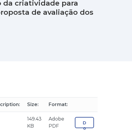
da criatividade para
proposta de avaliação dos
cription:
Size:
Format:
149.43
Adobe
D
KB
PDF
o