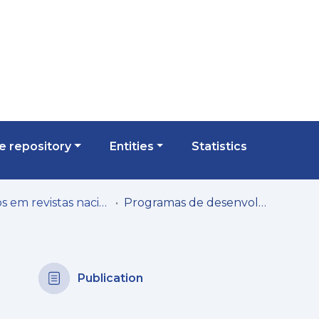
 repository
Entities
Statistics
Artigos em revistas nacionais
Programas de desenvolvimento da criatividade para alunos com altas habilidades: proposta de avaliação dos produtos criativos
Publication