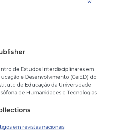
w
n
l
o
a
d
ublisher
ntro de Estudos Interdisciplinares em
ucação e Desenvolvimento (CeiED) do
stituto de Educação da Universidade
sófona de Humanidades e Tecnologias
ollections
tigos em revistas nacionais