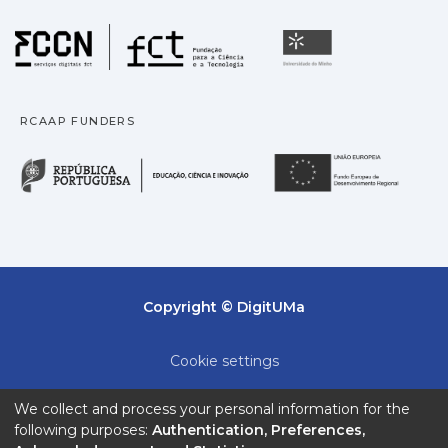
Fundação para a Ciência
Universidade
RCAAP FUNDERS
República Portuguesa · M
União
Copyright © DigitUMa
Cookie settings
Privacy policy
We collect and process your personal information for the
following purposes:
Authentication, Preferences,
End User Agreement