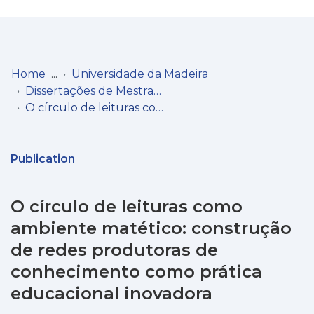
Log
(current)
In
Home
Universidade da Madeira
Dissertações de Mestrado
Communities
O círculo de leituras como ambiente matético: construção de redes produtoras de conhecimento como prática educacional inovadora
& Collections
Browse repository
Publication
Entities
O círculo de leituras como
Statistics
ambiente matético: construção
de redes produtoras de
conhecimento como prática
educacional inovadora