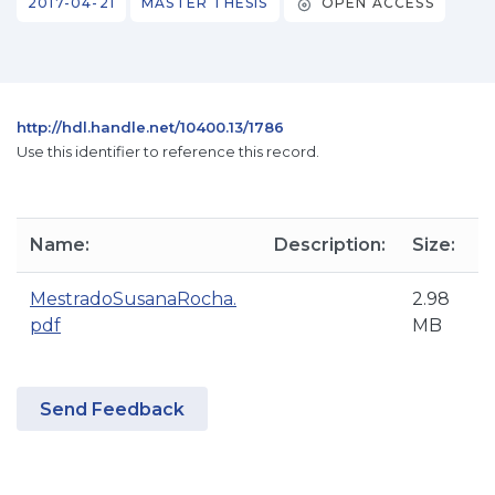
2017-04-21
MASTER THESIS
OPEN ACCESS
http://hdl.handle.net/10400.13/1786
Use this identifier to reference this record.
Name:
Description:
Size:
MestradoSusanaRocha.
2.98
pdf
MB
Send Feedback