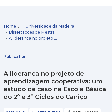
Log
(current)
In
Home
Universidade da Madeira
Dissertações de Mestrado
Communities
A liderança no projeto de aprendizagem cooperativa: um estudo de caso na Escola Básica do 2º e 3º Ciclos do Caniço
& Collections
Browse repository
Publication
Entities
A liderança no projeto de
Statistics
aprendizagem cooperativa: um
estudo de caso na Escola Básica
do 2º e 3º Ciclos do Caniço