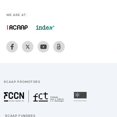
WE ARE AT:
RCAAP PROMOTORS
Fundação para a Ciência
Universidade
RCAAP FUNDERS