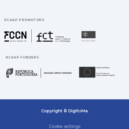
RCAAP PROMOTORS
Fundação para a Ciência
Universidade
RCAAP FUNDERS
República Portuguesa · M
União
Copyright © DigitUMa
Cookie settings