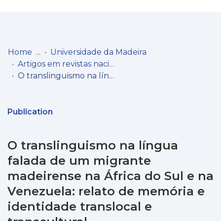
Log
(current)
In
Home
Universidade da Madeira
Artigos em revistas nacionais
Communities
O translinguismo na língua falada de um migrante madeirense na África do Sul e na Venezuela: relato de memória e identidade translocal e transcultural
& Collections
Browse repository
Publication
Entities
O translinguismo na língua
Statistics
falada de um migrante
madeirense na África do Sul e na
Venezuela: relato de memória e
identidade translocal e