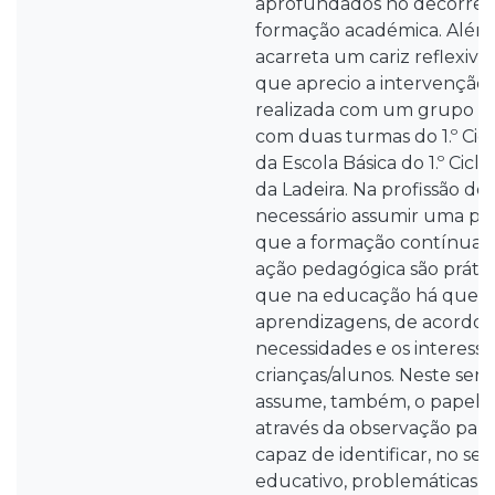
aprofundados no decorrer
formação académica. Além 
acarreta um cariz reflexiv
que aprecio a intervenção
realizada com um grupo da
com duas turmas do 1.º Cicl
da Escola Básica do 1.º Cic
da Ladeira. Na profissão do
necessário assumir uma pos
que a formação contínua e
ação pedagógica são prática
que na educação há que ge
aprendizagens, de acordo 
necessidades e os interesse
crianças/alunos. Neste sent
assume, também, o papel de
através da observação par
capaz de identificar, no se
educativo, problemáticas s