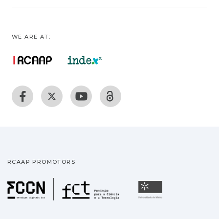
WE ARE AT:
RCAAP PROMOTORS
Fundação para a Ciência
Universidade