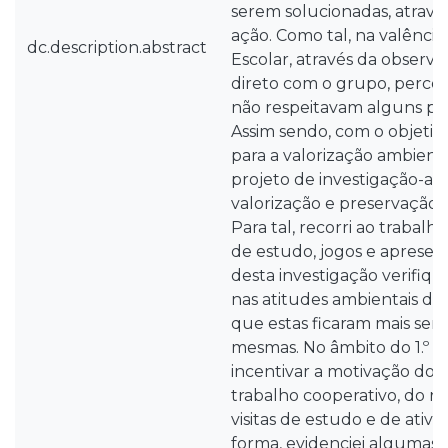
serem solucionadas, atravé
ação. Como tal, na valênci
dc.description.abstract
Escolar, através da observ
direto com o grupo, perceb
não respeitavam alguns pri
Assim sendo, com o objetivo 
para a valorização ambient
projeto de investigação-aç
valorização e preservação
Para tal, recorri ao trabalho
de estudo, jogos e apresen
desta investigação verifiq
nas atitudes ambientais das
que estas ficaram mais sensi
mesmas. No âmbito do 1.º Ci
incentivar a motivação dos
trabalho cooperativo, do ref
visitas de estudo e de ativi
forma, evidenciei algumas 