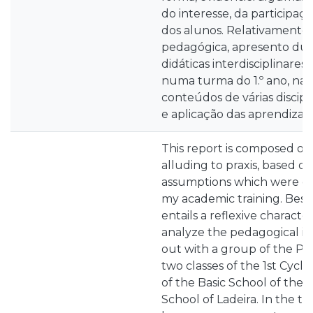
do interesse, da participa
dos alunos. Relativamente à
pedagógica, apresento dua
didáticas interdisciplinare
numa turma do 1.º ano, nas 
conteúdos de várias discipl
e aplicação das aprendizag
This report is composed of a
alluding to praxis, based on
assumptions which were 
my academic training. Besi
entails a reflexive characte
analyze the pedagogical in
out with a group of the Pr
two classes of the 1st Cycle
of the Basic School of the 1
School of Ladeira. In the te