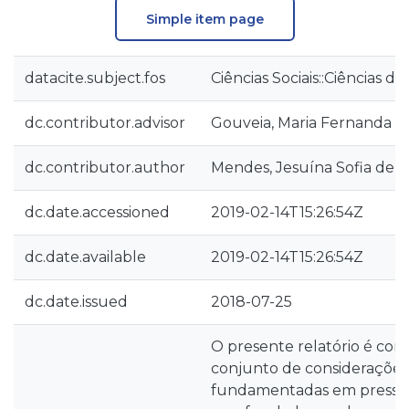
Simple item page
datacite.subject.fos
Ciências Sociais::Ciências 
dc.contributor.advisor
Gouveia, Maria Fernanda B
dc.contributor.author
Mendes, Jesuína Sofia de 
dc.date.accessioned
2019-02-14T15:26:54Z
dc.date.available
2019-02-14T15:26:54Z
dc.date.issued
2018-07-25
O presente relatório é co
conjunto de considerações a
fundamentadas em pressup