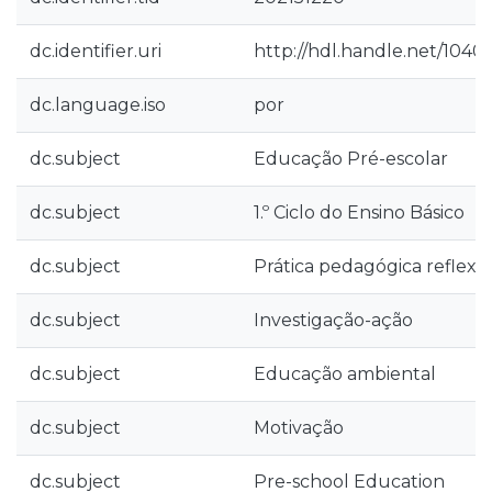
dc.identifier.uri
http://hdl.handle.net/1040
dc.language.iso
por
dc.subject
Educação Pré-escolar
dc.subject
1.º Ciclo do Ensino Básico
dc.subject
Prática pedagógica reflexiv
dc.subject
Investigação-ação
dc.subject
Educação ambiental
dc.subject
Motivação
dc.subject
Pre-school Education