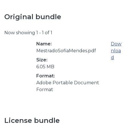
Original bundle
Now showing
1 - 1 of 1
Name:
Dow
MestradoSofiaMendes.pdf
nloa
d
Size:
6.05 MB
Format:
Adobe Portable Document
Format
License bundle