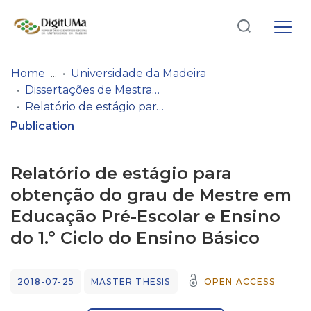
Log
(current)
In
Home
Universidade da Madeira
Dissertações de Mestrado
Communities
Relatório de estágio para obtenção do grau de Mestre em Educação Pré-Escolar e Ensino do 1.º Ciclo do Ensino Básico
& Collections
Publication
Browse repository
Relatório de estágio para
Entities
obtenção do grau de Mestre em
Educação Pré-Escolar e Ensino
Statistics
do 1.º Ciclo do Ensino Básico
2018-07-25
MASTER THESIS
OPEN ACCESS