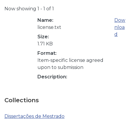
Now showing
1 - 1 of 1
Name:
Dow
license.txt
nloa
d
Size:
1.71 KB
Format:
Item-specific license agreed
upon to submission
Description:
Collections
Dissertações de Mestrado