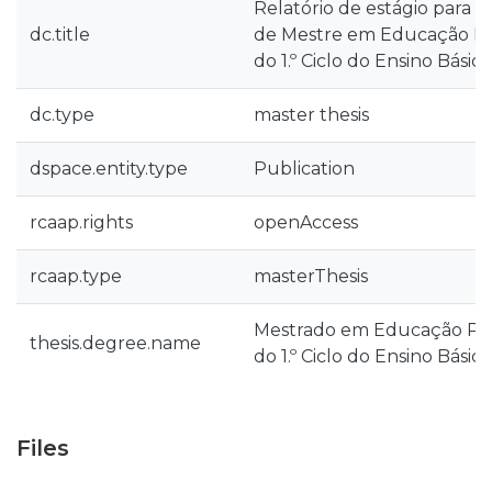
Relatório de estágio para 
dc.title
de Mestre em Educação Pré
do 1.º Ciclo do Ensino Básico
dc.type
master thesis
dspace.entity.type
Publication
rcaap.rights
openAccess
rcaap.type
masterThesis
Mestrado em Educação Pré
thesis.degree.name
do 1.º Ciclo do Ensino Básico
Files