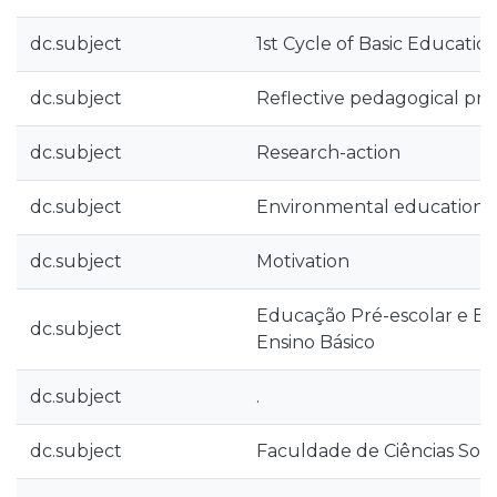
dc.subject
1st Cycle of Basic Educatio
dc.subject
Reflective pedagogical pra
dc.subject
Research-action
dc.subject
Environmental education
dc.subject
Motivation
Educação Pré-escolar e Ensi
dc.subject
Ensino Básico
dc.subject
.
dc.subject
Faculdade de Ciências Socia