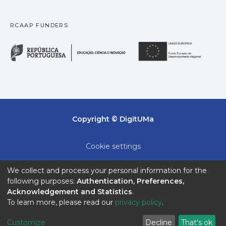
RCAAP FUNDERS
República Portuguesa · M
União
Copyright © DigitUMa
Cookie settings
Privacy policy
We collect and process your personal information for the
following purposes:
Authentication, Preferences,
End User Agreement
Acknowledgement and Statistics
.
To learn more, please read our
privacy policy
.
Send Feedback
Customize
Decline
That's ok