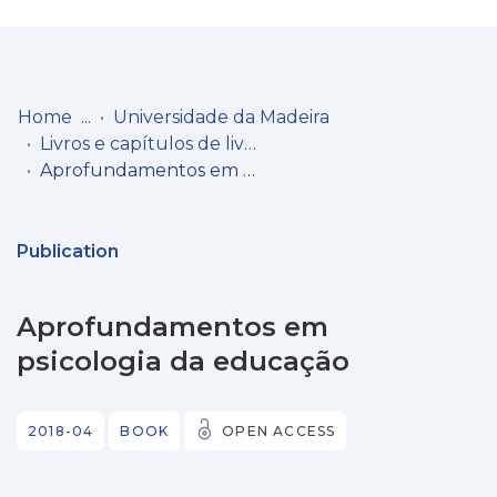
Log
(current)
In
Home
Universidade da Madeira
Livros e capítulos de livros
Communities
Aprofundamentos em psicologia da educação
& Collections
Browse repository
Publication
Entities
Aprofundamentos em
Statistics
psicologia da educação
2018-04
BOOK
OPEN ACCESS