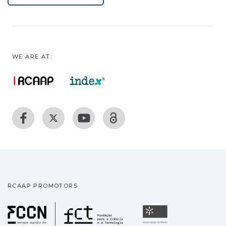
WE ARE AT:
RCAAP PROMOTORS
Fundação para a Ciência
Universidade