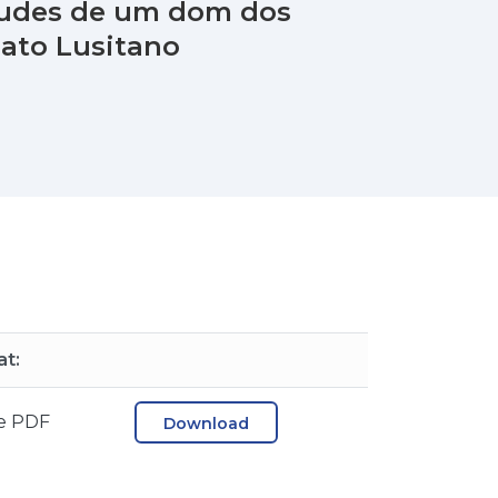
rtudes de um dom dos
ato Lusitano
t:
e PDF
Download