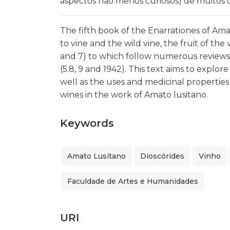
aspectos não menos curiosos) de muitos o
The fifth book of the Enarrationes of Ama
to vine and the wild vine, the fruit of the 
and 7) to which follow numerous reviews 
(5.8, 9 and 1942). This text aims to explor
well as the uses and medicinal properties
wines in the work of Amato lusitano.
Keywords
Amato Lusitano
Dioscórides
Vinho
Faculdade de Artes e Humanidades
URI