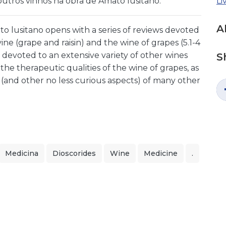
utros vinhos na obra de Amato lusitano.
Li
A
to lusitano opens with a series of reviews devoted
vine (grape and raisin) and the wine of grapes (5.1-4
devoted to an extensive variety of other wines
S
e the therapeutic qualities of the wine of grapes, as
 (and other no less curious aspects) of many other
Medicina
Dioscorides
Wine
Medicine
.