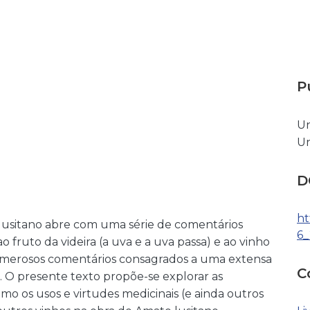
P
Un
Un
D
ht
 lusitano abre com uma série de comentários
6
 ao fruto da videira (a uva e a uva passa) e ao vinho
 numerosos comentários consagrados a uma extensa
C
). O presente texto propõe-se explorar as
mo os usos e virtudes medicinais (e ainda outros