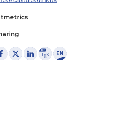
vros e capítulos de livros
ltmetrics
haring