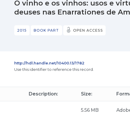
O vinho e os vinhos: usos e vi
deuses nas Enarrationes de Am
2015
BOOK PART
OPEN ACCESS
http://hdl.handle.net/10400.13/1782
Use this identifier to reference this record.
Description:
Size:
Forma
5.56 MB
Adob