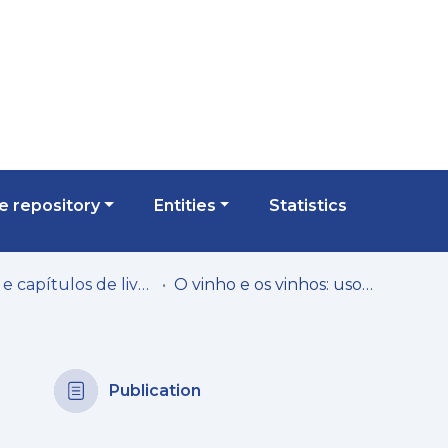
 repository
Entities
Statistics
Livros e capítulos de livros
O vinho e os vinhos: usos e virtudes de um dom dos deuses nas Enarrationes de Amato Lusitano
Publication