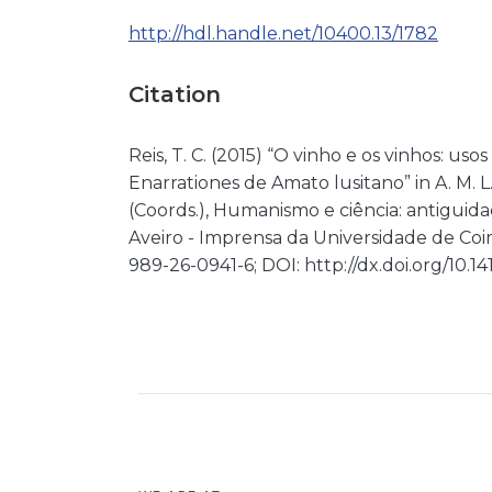
http://hdl.handle.net/10400.13/1782
Citation
Reis, T. C. (2015) “O vinho e os vinhos: u
Enarrationes de Amato lusitano” in A. M. L
(Coords.), Humanismo e ciência: antiguid
Aveiro - Imprensa da Universidade de Coi
989-26-0941-6; DOI: http://dx.doi.org/10.