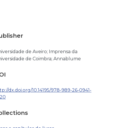
ublisher
iversidade de Aveiro; Imprensa da
iversidade de Coimbra; Annablume
OI
tp://dx.doi.org/10.14195/978-989-26-0941-
_20
ollections