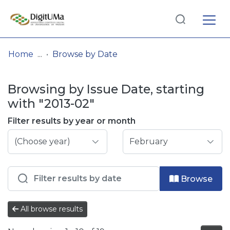
Log
(current)
In
Home
Browse by Date
Communities
Browsing by Issue Date, starting
& Collections
with "2013-02"
Browse repository
Filter results by year or month
Entities
Browse
All browse results