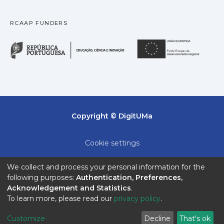
de desenvolvimento da RAM face à média
RCAAP FUNDERS
nacional.
Finalmente, apresentamos algumas
República Portuguesa · M
União
conclusões, tendo em consideração algumas
limitações, nomeadamente ao nível dos
dados disponíveis.
Pretendemos fazer um estudo sobre o
crescimento económico e o
desenvolvimento da RAM, que seja um
Copyright © DigitUMa
ponto de partida para futuros estudos e
aprofundamentos destas temáticas.
Cookie settings
Privacy policy
We collect and process your personal information for the
following purposes:
Authentication, Preferences,
End User Agreement
Acknowledgement and Statistics
.
To learn more, please read our
privacy policy
.
Send Feedback
Customize
Decline
That's ok