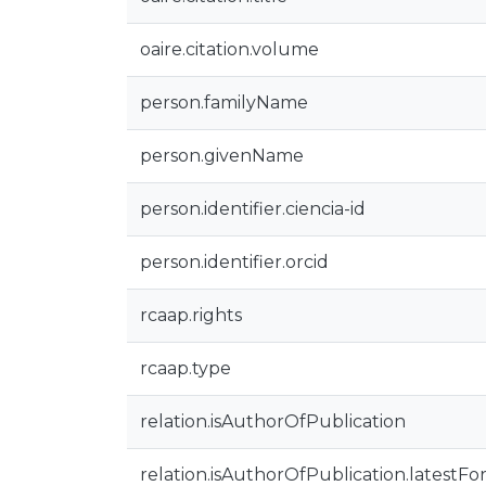
oaire.citation.volume
person.familyName
person.givenName
person.identifier.ciencia-id
person.identifier.orcid
rcaap.rights
rcaap.type
relation.isAuthorOfPublication
relation.isAuthorOfPublication.latestFo