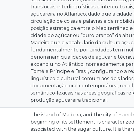
translocais, interlinguísticas e interculturai
açucareira no Atlântico, dado que a cidade 
circulação de coisas e palavras e da mobili
posição estratégica entre o Mediterrâneo e
cidade do açúcar ou “ouro branco” da altur
Madeira que o vocabulário da cultura açuca
fundamentalmente por unidades terminol
denominam qualidades de açúcar e técnica
expandiu no Atlântico, nomeadamente para 
Tomé e Príncipe e Brasil, configurando a re
linguístico e cultural comum aos dois lados
documentação oral contemporânea, recolhi
semântico-lexicais nas áreas geográficas ref
produção açucareira tradicional.
The island of Madeira, and the city of Funcha
beginning of its settlement, is characterized 
associated with the sugar culture. It is the