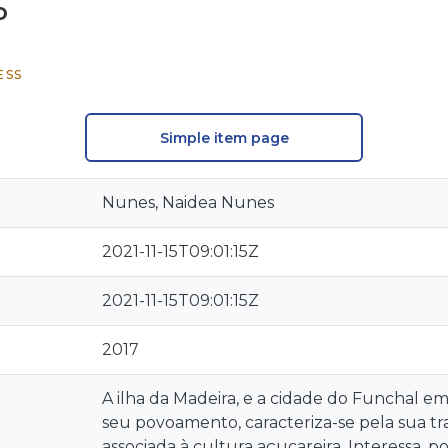
o
ESS
Simple item page
Nunes, Naidea Nunes
2021-11-15T09:01:15Z
2021-11-15T09:01:15Z
2017
A ilha da Madeira, e a cidade do Funchal em 
seu povoamento, caracteriza-se pela sua tr
associada à cultura açucareira. Interessa, p