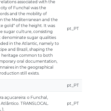
 relations associated with the
 city of Funchal was the
words and the mobility of
een the Mediterranean and the
e gold" of the height. It was
pt_PT
e sugar culture, consisting
t denominate sugar qualities
ed in the Atlantic, namely to
ipe and Brazil, shaping the
ral heritage common to both
temporary oral documentation,
nnaires in the geographical
oduction still exists.
pt_PT
ra açucareira: o Funchal,
o Atlântico. TRANSLOCAL.
pt_PT
 1.