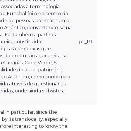
s, associadas à terminologia
do Funchal foi o epicentro da
dade de pessoas, ao estar numa
 o Atlântico, convertendo-se na
a. Foi também a partir da
reira, constituído
pt_PT
ógicas complexas que
s da produção açucareira, se
Canárias, Cabo Verde, S.
alidade do atual património
 do Atlântico, como confirma a
da através de questionários
eridas, onde ainda subsiste a
l in particular, since the
by its translocality, especially
refore interesting to know the