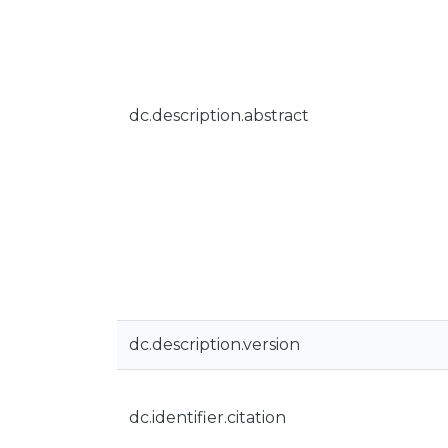
dc.description.abstract
dc.description.version
dc.identifier.citation