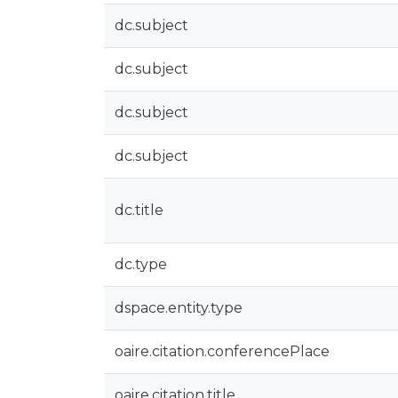
dc.subject
dc.subject
dc.subject
dc.subject
dc.title
dc.type
dspace.entity.type
oaire.citation.conferencePlace
oaire.citation.title