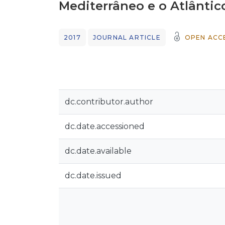
Mediterrâneo e o Atlântic
2017
JOURNAL ARTICLE
OPEN ACC
dc.contributor.author
dc.date.accessioned
dc.date.available
dc.date.issued