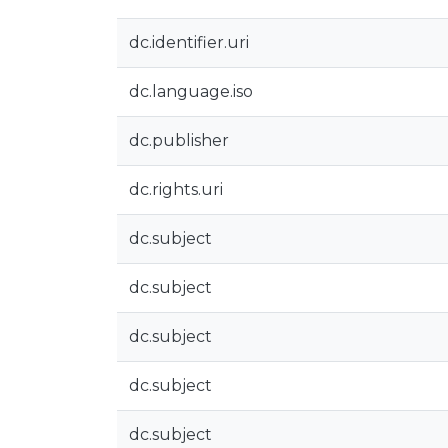
dc.identifier.uri
dc.language.iso
dc.publisher
dc.rights.uri
dc.subject
dc.subject
dc.subject
dc.subject
dc.subject