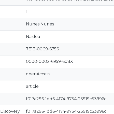
1
Nunes Nunes
Naidea
7E13-00C9-6756
0000-0002-6959-608X
openAccess
article
f017a296-1dd6-4174-9754-25919c53996d
rDiscovery
f017a296-1dd6-4174-9754-25919c53996d