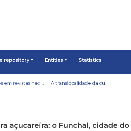
 repository
Entities
Statistics
Artigos em revistas nacionais
A translocalidade da cultura açucareira: o Funchal, cidade do açucar, entre o Mediterrâneo e o Atlântico
ra açucareira: o Funchal, cidade do