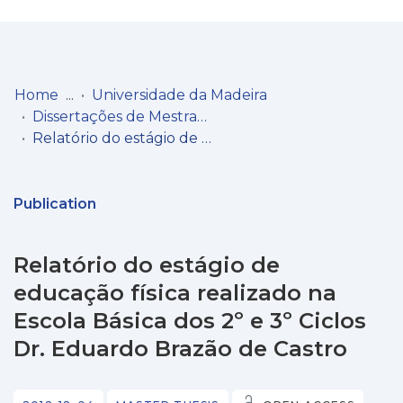
Log
(current)
In
Home
Universidade da Madeira
Dissertações de Mestrado
Communities
Relatório do estágio de educação física realizado na Escola Básica dos 2º e 3º Ciclos Dr. Eduardo Brazão de Castro
& Collections
Browse repository
Publication
Entities
Relatório do estágio de
Statistics
educação física realizado na
Escola Básica dos 2º e 3º Ciclos
Dr. Eduardo Brazão de Castro