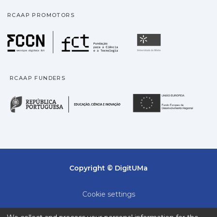
RCAAP PROMOTORS
Fundação para a Ciência
Universidade
RCAAP FUNDERS
República Portuguesa · M
União
Copyright © DigitUMa
Cookie settings
Privacy policy