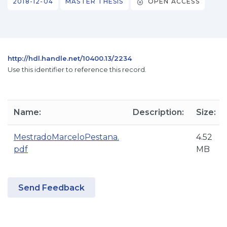
2018-12-04
MASTER THESIS
OPEN ACCESS
http://hdl.handle.net/10400.13/2234
Use this identifier to reference this record.
Name:
Description:
Size:
MestradoMarceloPestana.
4.52
pdf
MB
Send Feedback