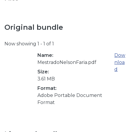
Original bundle
Now showing
1 - 1 of 1
Name:
Dow
MestradoNelsonFaria.pdf
nloa
d
Size:
3.61 MB
Format:
Adobe Portable Document
Format