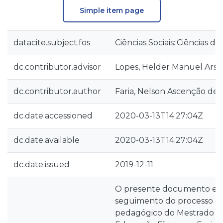
Simple item page
datacite.subject.fos
Ciências Sociais::Ciências 
dc.contributor.advisor
Lopes, Helder Manuel Arsé
dc.contributor.author
Faria, Nelson Ascenção de
dc.date.accessioned
2020-03-13T14:27:04Z
dc.date.available
2020-03-13T14:27:04Z
dc.date.issued
2019-12-11
O presente documento e
seguimento do processo de
pedagógico do Mestrado e