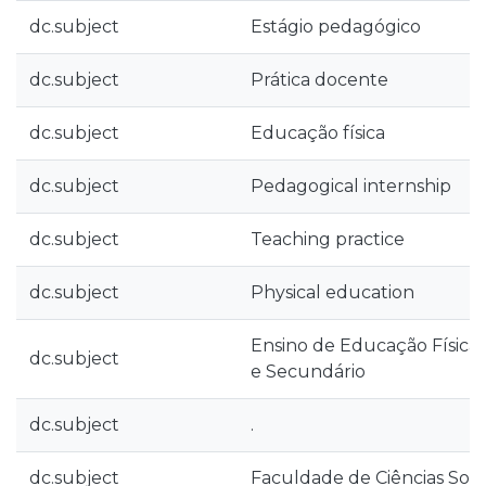
dc.subject
Estágio pedagógico
dc.subject
Prática docente
dc.subject
Educação física
dc.subject
Pedagogical internship
dc.subject
Teaching practice
dc.subject
Physical education
Ensino de Educação Física 
dc.subject
e Secundário
dc.subject
.
dc.subject
Faculdade de Ciências Socia