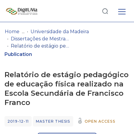
Log
(current)
In
Home
Universidade da Madeira
Dissertações de Mestrado
Communities
Relatório de estágio pedagógico de educação física realizado na Escola Secundária de Francisco Franco
& Collections
Publication
Browse repository
Relatório de estágio pedagógico
Entities
de educação física realizado na
Escola Secundária de Francisco
Statistics
Franco
2019-12-11
MASTER THESIS
OPEN ACCESS