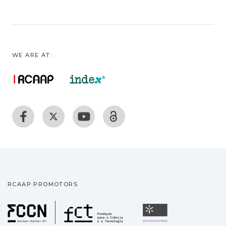
WE ARE AT:
RCAAP PROMOTORS
Fundação para a Ciência
Universidade