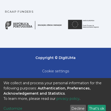
RCAAP FUNDERS
República Portuguesa · M
União
Copyright © DigitUMa
Cookie settings
Privacy policy
We collect and process your personal information for the
following purposes:
Authentication, Preferences,
End User Agreement
Acknowledgement and Statistics
.
To learn more, please read our
privacy policy
.
Send Feedback
Customize
Decline
That's ok