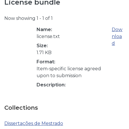
License bundle
Now showing
1 - 1 of 1
Name:
Dow
license.txt
nloa
d
Size:
1.71 KB
Format:
Item-specific license agreed
upon to submission
Description:
Collections
Dissertações de Mestrado