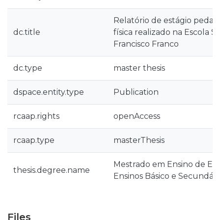
Relatório de estágio peda
dc.title
física realizado na Escola 
Francisco Franco
dc.type
master thesis
dspace.entity.type
Publication
rcaap.rights
openAccess
rcaap.type
masterThesis
Mestrado em Ensino de Edu
thesis.degree.name
Ensinos Básico e Secundári
Files