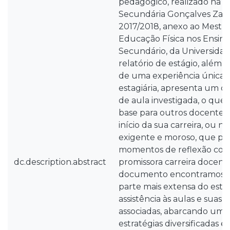
pedagógico, realizado na Es
Secundária Gonçalves Zarco
2017/2018, anexo ao Mestr
Educação Física nos Ensino
Secundário, da Universidad
relatório de estágio, além 
de uma experiência única, v
estagiária, apresenta um di
de aula investigada, o que 
base para outros docentes
início da sua carreira, ou 
exigente e moroso, que p
momentos de reflexão cons
dc.description.abstract
promissora carreira docente
documento encontramos a p
parte mais extensa do está
assistência às aulas e suas
associadas, abarcando uma
estratégias diversificadas 