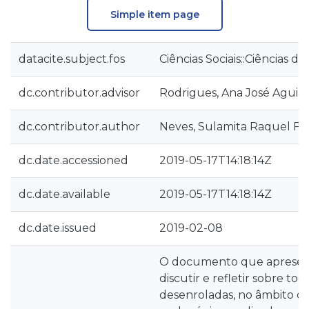
Simple item page
datacite.subject.fos
Ciências Sociais::Ciências 
dc.contributor.advisor
Rodrigues, Ana José Aguiar
dc.contributor.author
Neves, Sulamita Raquel Fe
dc.date.accessioned
2019-05-17T14:18:14Z
dc.date.available
2019-05-17T14:18:14Z
dc.date.issued
2019-02-08
O documento que apresenta
discutir e refletir sobre tod
desenroladas, no âmbito do