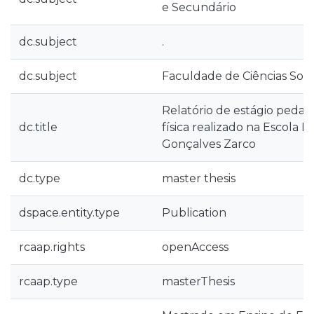
e Secundário
dc.subject
.
dc.subject
Faculdade de Ciências Socia
Relatório de estágio peda
dc.title
física realizado na Escola 
Gonçalves Zarco
dc.type
master thesis
dspace.entity.type
Publication
rcaap.rights
openAccess
rcaap.type
masterThesis