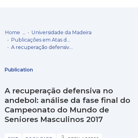
Log
(current)
In
Home
Universidade da Madeira
Publicações em Atas de Congressos/Conferências, etc.
Communities
A recuperação defensiva no andebol: análise da fase final do Campeonato do Mundo de Seniores Masculinos 2017
& Collections
Browse repository
Publication
Entities
A recuperação defensiva no
Statistics
andebol: análise da fase final do
Campeonato do Mundo de
Seniores Masculinos 2017