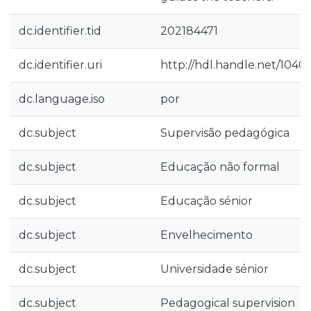
dc.identifier.tid
202184471
dc.identifier.uri
http://hdl.handle.net/1040
dc.language.iso
por
dc.subject
Supervisão pedagógica
dc.subject
Educação não formal
dc.subject
Educação sénior
dc.subject
Envelhecimento
dc.subject
Universidade sénior
dc.subject
Pedagogical supervision