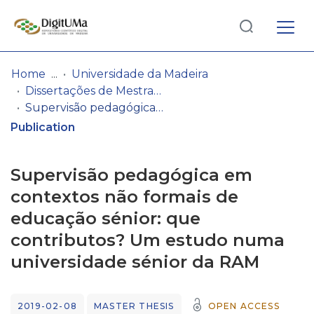
Log
(current)
In
Home
Universidade da Madeira
Dissertações de Mestrado
Communities
Supervisão pedagógica em contextos não formais de educação sénior: que contributos? Um estudo numa universidade sénior da RAM
& Collections
Publication
Browse repository
Supervisão pedagógica em
Entities
contextos não formais de
educação sénior: que
Statistics
contributos? Um estudo numa
universidade sénior da RAM
2019-02-08
MASTER THESIS
OPEN ACCESS