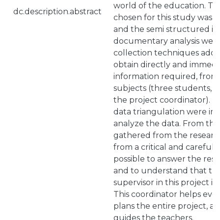
world of the education. T
dc.description.abstract
chosen for this study was q
and the semi structured in
documentary analysis were
collection techniques adop
obtain directly and immedi
information required, from
subjects (three students, f
the project coordinator). D
data triangulation were i
analyze the data. From the
gathered from the research
from a critical and careful a
possible to answer the res
and to understand that the
supervisor in this project is
This coordinator helps eve
plans the entire project, a
guides the teachers.