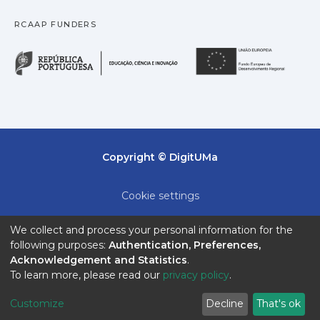
RCAAP FUNDERS
República Portuguesa · M
União
Copyright © DigitUMa
Cookie settings
Privacy policy
We collect and process your personal information for the
following purposes:
Authentication, Preferences,
End User Agreement
Acknowledgement and Statistics
.
To learn more, please read our
privacy policy
.
Send Feedback
Customize
Decline
That's ok