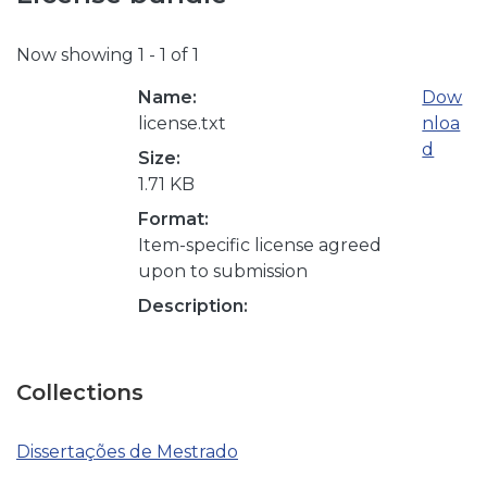
Now showing
1 - 1 of 1
Name:
Dow
license.txt
nloa
d
Size:
1.71 KB
Format:
Item-specific license agreed
upon to submission
Description:
Collections
Dissertações de Mestrado