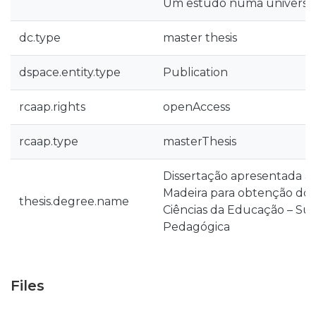
Um estudo numa universid
dc.type
master thesis
dspace.entity.type
Publication
rcaap.rights
openAccess
rcaap.type
masterThesis
Dissertação apresentada à 
Madeira para obtenção do
thesis.degree.name
Ciências da Educação – Su
Pedagógica
Files