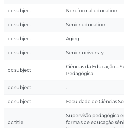
dc.subject
Non-formal education
dc.subject
Senior education
dc.subject
Aging
dc.subject
Senior university
Ciências da Educação – Su
dc.subject
Pedagógica
dc.subject
.
dc.subject
Faculdade de Ciências Socia
Supervisão pedagógica em
dc.title
formais de educação sénior