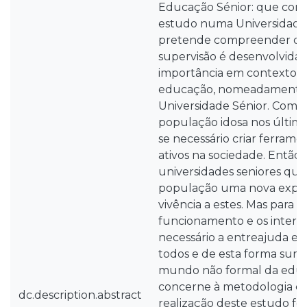
Educação Sénior: que con
estudo numa Universidade
pretende compreender co
supervisão é desenvolvida 
importância em contextos 
educação, nomeadament
Universidade Sénior. Com 
população idosa nos último
se necessário criar ferrame
ativos na sociedade. Então 
universidades seniores que
população uma nova exper
vivência a estes. Mas para 
funcionamento e os interes
necessário a entreajuda e 
todos e de esta forma surg
mundo não formal da edu
concerne à metodologia es
dc.description.abstract
realização deste estudo foi