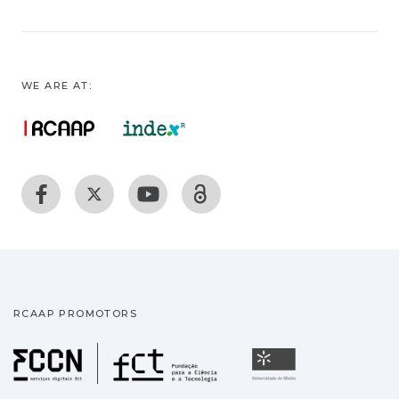
WE ARE AT:
RCAAP PROMOTORS
Fundação para a Ciência
Universidade