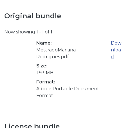
Original bundle
Now showing
1 - 1 of 1
Name:
Dow
MestradoMariana
nloa
Rodrigues.pdf
d
Size:
1.93 MB
Format:
Adobe Portable Document
Format
License bundle