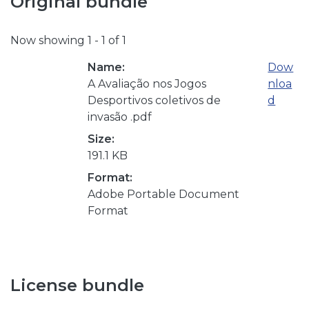
Original bundle
Now showing
1 - 1 of 1
Name:
Dow
A Avaliação nos Jogos
nloa
Desportivos coletivos de
d
invasão .pdf
Size:
191.1 KB
Format:
Adobe Portable Document
Format
License bundle