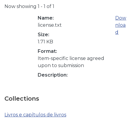
Now showing
1 - 1 of 1
Name:
Dow
license.txt
nloa
d
Size:
1.71 KB
Format:
Item-specific license agreed
upon to submission
Description:
Collections
Livros e capítulos de livros