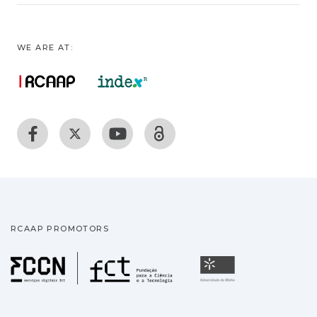
WE ARE AT:
RCAAP PROMOTORS
Fundação para a Ciência
Universidade