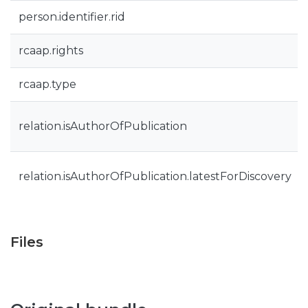
person.identifier.rid
rcaap.rights
rcaap.type
relation.isAuthorOfPublication
relation.isAuthorOfPublication.latestForDiscovery
Files