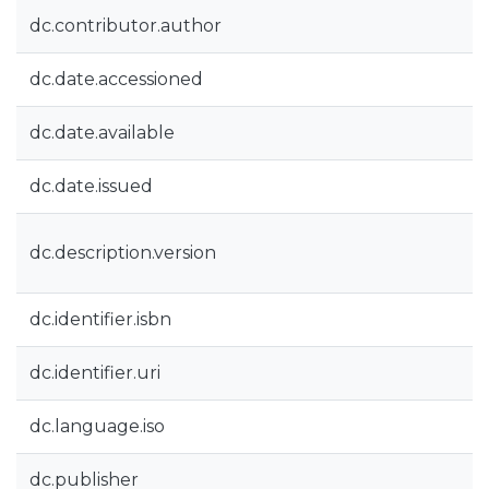
dc.contributor.author
dc.date.accessioned
dc.date.available
dc.date.issued
dc.description.version
dc.identifier.isbn
dc.identifier.uri
dc.language.iso
dc.publisher