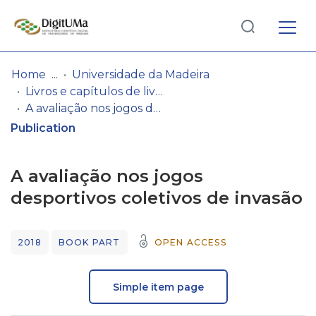
Log
(current)
In
Home
Universidade da Madeira
Livros e capítulos de livros
Communities
A avaliação nos jogos desportivos coletivos de invasão
& Collections
Publication
Browse repository
A avaliação nos jogos
Entities
desportivos coletivos de invasão
Statistics
2018
BOOK PART
OPEN ACCESS
Simple item page