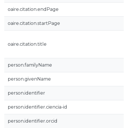
oaire.citation.endPage
oaire.citation.startPage
oaire.citation.title
person.familyName
person.givenName
person.identifier
person.identifier.ciencia-id
person.identifier.orcid