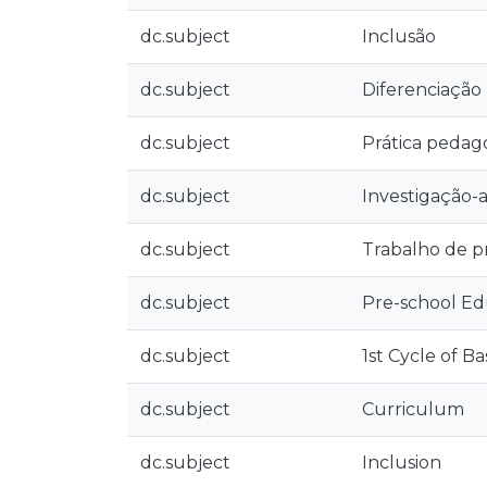
dc.subject
Inclusão
dc.subject
Diferenciação
dc.subject
Prática pedag
dc.subject
Investigação-
dc.subject
Trabalho de p
dc.subject
Pre-school Ed
dc.subject
1st Cycle of B
dc.subject
Curriculum
dc.subject
Inclusion