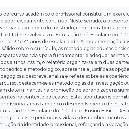
 o percurso académico e profissional constitui um exerc
o aperfeiçoamento contínuo. Neste sentido, o presente re
vivenciadas ao longo do mestrado, com uma abordagem ref
II e III, desenvolvidas na Educação Pré-Escolar e no 1.º C
nos 3.º e 4.º anos de escolaridade. A implementação da
ólido sobre o currículo, as metodologias educacionais e 
 aspetos essenciais para fundamentar e adequar as inte
s dos alunos. Assim, o relatório organiza-se em duas partes
 teórico e metodológico, apresenta e justifica as opçõe
edagógicas, descreve, analisa e reflete sobre as experiênc
ercurso, destacam-se as metodologias de Investigação-A
ram determinantes na promoção de aprendizagens signifi
gentes no contexto educativo. Estas abordagens permiti
profissionais, mas também o desenvolvimento de estraté
ducação Pré-Escolar e do 1.º Ciclo do Ensino Básico. Dest
 registo das experiências vividas e dos conhecimentos
rução da identidade profissional, reforçando a vocação 