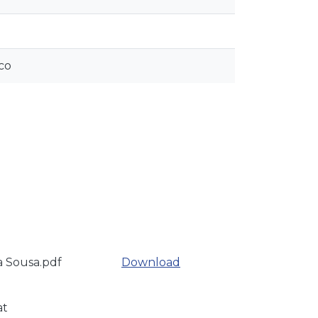
co
a Sousa.pdf
Download
at