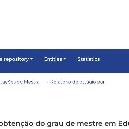
 repository
Entities
Statistics
Dissertações de Mestrado
Relatório de estágio para obtenção do grau de mestre em Educação Pré-Escolar e Ensino do 1.º Ciclo do Ensino Básico
a obtenção do grau de mestre em Ed