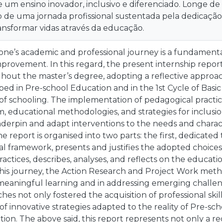
e um ensino inovador, inclusivo e diferenciado. Longe 
cio de uma jornada profissional sustentada pela dedicaçã
ansformar vidas através da educação.
one’s academic and professional journey is a fundamenta
rovement. In this regard, the present internship repor
out the master’s degree, adopting a reflective approach 
oped in Pre-school Education and in the 1st Cycle of Basic 
of schooling. The implementation of pedagogical practic
, educational methodologies, and strategies for inclusio
nderpin and adapt interventions to the needs and characte
e report is organised into two parts: the first, dedicated
l framework, presents and justifies the adopted choices
actices, describes, analyses, and reflects on the educati
is journey, the Action Research and Project Work metho
meaningful learning and in addressing emerging challen
es not only fostered the acquisition of professional skil
 innovative strategies adapted to the reality of Pre-sch
tion. The above said, this report represents not only a r