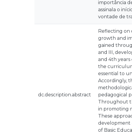
importância d
assinala o iní
vontade de tr
Reflecting on 
growth and imp
gained through
and III, devel
and 4th years 
the curriculum
essential to u
Accordingly, th
methodologica
dc.description.abstract
pedagogical pr
Throughout th
in promoting 
These approach
development of
of Basic Educa