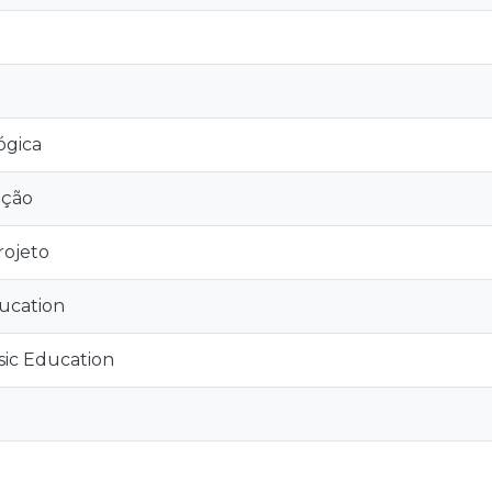
ógica
ação
rojeto
ucation
asic Education