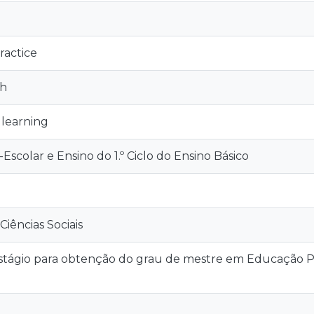
n
ractice
ch
 learning
scolar e Ensino do 1.º Ciclo do Ensino Básico
iências Sociais
stágio para obtenção do grau de mestre em Educação Pré