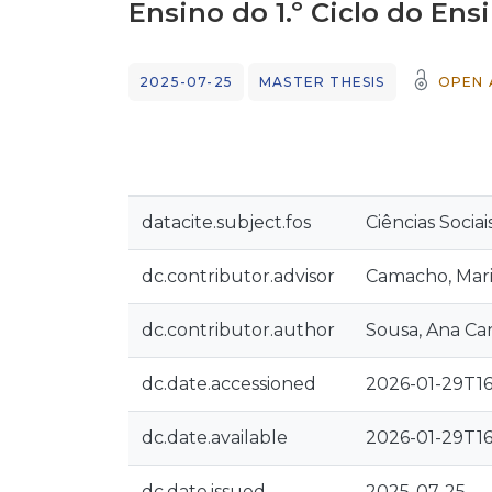
Ensino do 1.º Ciclo do Ens
2025-07-25
MASTER THESIS
OPEN 
datacite.subject.fos
Ciências Socia
dc.contributor.advisor
Camacho, Mari
dc.contributor.author
Sousa, Ana Car
dc.date.accessioned
2026-01-29T16
dc.date.available
2026-01-29T16
dc.date.issued
2025-07-25