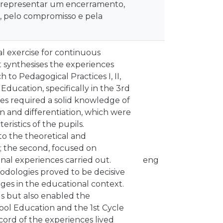
de representar um encerramento,
o, pelo compromisso e pela
l exercise for continuous
t synthesises the experiences
to Pedagogical Practices I, II,
Education, specifically in the 3rd
es required a solid knowledge of
n and differentiation, which were
ristics of the pupils.
 to the theoretical and
; the second, focused on
onal experiences carried out.
eng
dologies proved to be decisive
ges in the educational context.
ls but also enabled the
ool Education and the 1st Cycle
ecord of the experiences lived