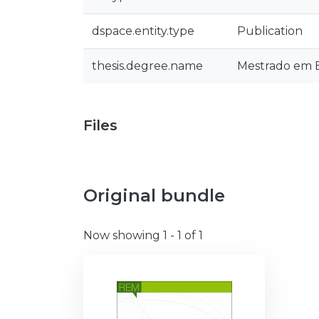
dspace.entity.type
Publication
thesis.degree.name
Mestrado em Ed
Files
Original bundle
Now showing
1 - 1 of 1