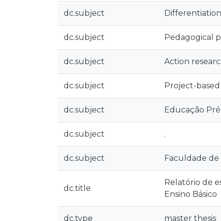
dc.subject
Differentiatio
dc.subject
Pedagogical p
dc.subject
Action resear
dc.subject
Project-based
dc.subject
Educação Pré-E
dc.subject
.
dc.subject
Faculdade de C
Relatório de e
dc.title
Ensino Básico
dc.type
master thesis