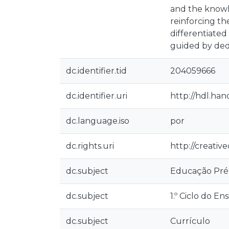
and the knowle
reinforcing th
differentiated
guided by ded
dc.identifier.tid
204059666
dc.identifier.uri
http://hdl.han
dc.language.iso
por
dc.rights.uri
http://creativ
dc.subject
Educação Pré
dc.subject
1.º Ciclo do En
dc.subject
Currículo