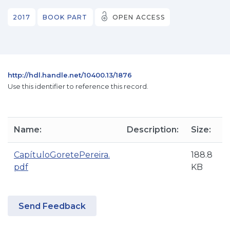
2017
BOOK PART
OPEN ACCESS
http://hdl.handle.net/10400.13/1876
Use this identifier to reference this record.
Name:
Description:
Size:
CapítuloGoretePereira.
188.8
pdf
KB
Send Feedback