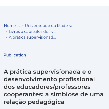
Log
(current)
In
Home
Universidade da Madeira
Livros e capítulos de livros
Communities
A prática supervisionada e o desenvolvimento profissional dos educadores/professores cooperantes: a simbiose de uma relação pedagógica
& Collections
Browse repository
Publication
Entities
A prática supervisionada e o
Statistics
desenvolvimento profissional
dos educadores/professores
cooperantes: a simbiose de uma
relação pedagógica