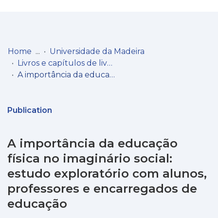
Log
(current)
In
Home
Universidade da Madeira
Livros e capítulos de livros
Communities
A importância da educação física no imaginário social: estudo exploratório com alunos, professores e encarregados de educação
& Collections
Browse repository
Publication
Entities
A importância da educação
Statistics
física no imaginário social:
estudo exploratório com alunos,
professores e encarregados de
educação