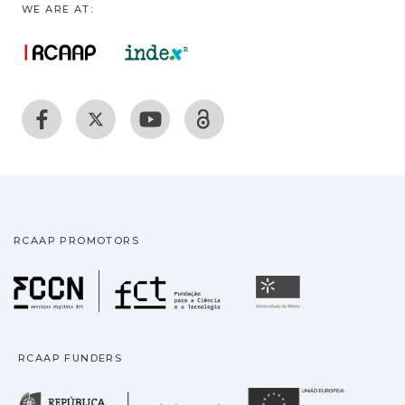
WE ARE AT:
RCAAP PROMOTORS
Fundação para a Ciência
Universidade
RCAAP FUNDERS
República Portuguesa · M
União