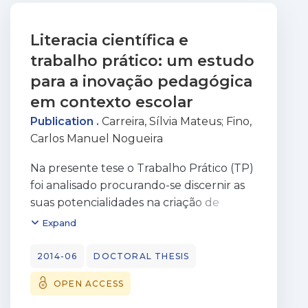
Literacia científica e
trabalho prático: um estudo
para a inovação pedagógica
em contexto escolar
Publication .
Carreira, Sílvia Mateus
;
Fino,
Carlos Manuel Nogueira
Na presente tese o Trabalho Prático (TP)
foi analisado procurando-se discernir as
suas potencialidades na criação de
práticas pedagógicas heterodoxas onde
Expand
o aluno seja socialmente participativo na
construção de conhecimento. A
2014-06
DOCTORAL THESIS
investigação fundamentou-se na
OPEN ACCESS
metodologia etnográfica, tendo a
recolha de dados ocorrido durante o