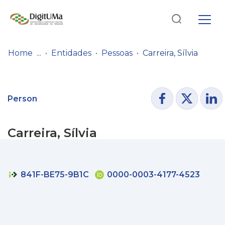
Log
(current)
In
Home
Entidades
Pessoas
Carreira, Sílvia
Communities
& Collections
Person
Browse repository
Carreira, Sílvia
Entities
Statistics
841F-BE75-9B1C
0000-0003-4177-4523